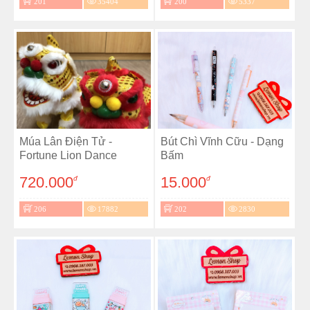
201
35404
200
5337
Múa Lân Điện Tử -
Bút Chì Vĩnh Cữu - Dạng
Fortune Lion Dance
Bấm
720.000
15.000
đ
đ
206
17882
202
2830