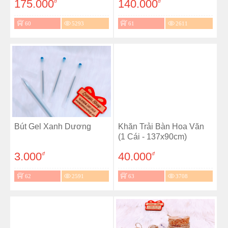
175.000
140.000
đ
đ
60
5293
61
2611
Bút Gel Xanh Dương
Khăn Trải Bàn Hoa Văn
(1 Cái - 137x90cm)
3.000
40.000
đ
đ
62
2591
63
3708