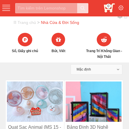
0
>
Trang chủ
Nhà Cửa & Đời Sống
Sổ, Giấy ghi chú
Bút, Viết
Trang Trí Không Gian -
Nội Thất
Mặc định
Quạt Sạc Animal (MS 15 -
Bảng Đinh 3D Nghệ