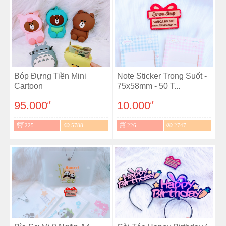
Bóp Đựng Tiền Mini
Note Sticker Trong Suốt -
Cartoon
75x58mm - 50 T...
95.000
10.000
đ
đ
225
5788
226
2747