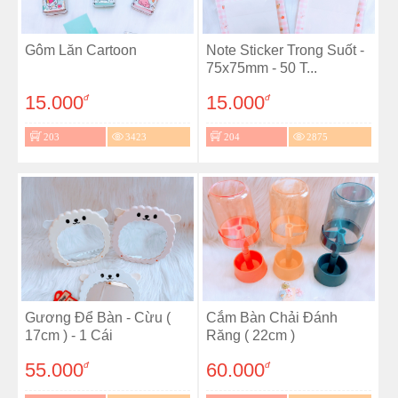
Gôm Lăn Cartoon
Note Sticker Trong Suốt -
75x75mm - 50 T...
15.000
15.000
đ
đ
203
3423
204
2875
Gương Để Bàn - Cừu (
Cắm Bàn Chải Đánh
17cm ) - 1 Cái
Răng ( 22cm )
55.000
60.000
đ
đ