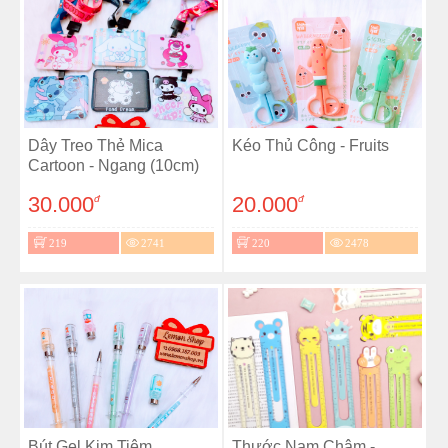
Dây Treo Thẻ Mica
Kéo Thủ Công - Fruits
Cartoon - Ngang (10cm)
30.000
20.000
đ
đ
219
2741
220
2478
Bút Gel Kim Tiêm
Thước Nam Châm -