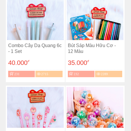
Combo Cây Dạ Quang 6c
Bút Sáp Màu Hữu Cơ -
- 1 Set
12 Màu
40.000
35.000
đ
đ
231
2715
232
2289