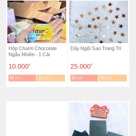
Hộp Charm Chocolate
Dây Ngôi Sao Trang Trí
Ngẫu Nhiên - 1 Cái
10.000
25.000
đ
đ
237
2707
238
3274