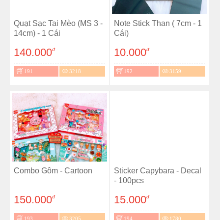
Quạt Sạc Tai Mèo (MS 3 -
Note Stick Than ( 7cm - 1
14cm) - 1 Cái
Cái)
140.000
10.000
đ
đ
191
3218
192
3159
Combo Gôm - Cartoon
Sticker Capybara - Decal
- 100pcs
150.000
15.000
đ
đ
193
3205
194
1780