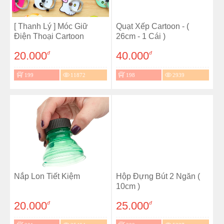
[ Thanh Lý ] Móc Giữ
Quạt Xếp Cartoon - (
Điện Thoại Cartoon
26cm - 1 Cái )
20.000
40.000
đ
đ
199
11872
198
2939
Nắp Lon Tiết Kiệm
Hộp Đựng Bút 2 Ngăn (
10cm )
20.000
25.000
đ
đ