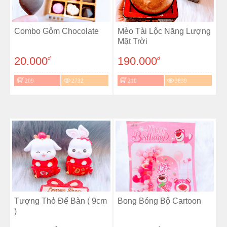
Combo Gôm Chocolate
Mèo Tài Lộc Năng Lượng
Mặt Trời
20.000
190.000
đ
đ
209
2732
210
3839
Tượng Thỏ Để Bàn ( 9cm
Bong Bóng Bộ Cartoon
)