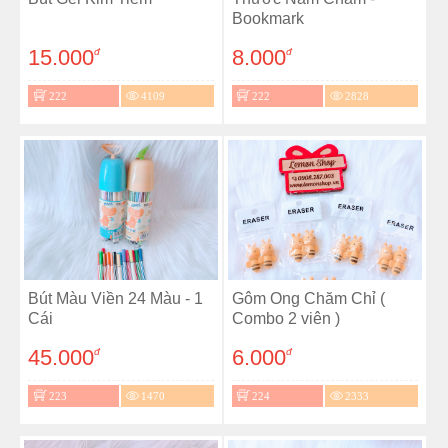
Bookmark
15.000
8.000
đ
đ
222
4109
222
2828
Bút Màu Viền 24 Màu - 1
Gôm Ong Chăm Chỉ (
Cái
Combo 2 viên )
45.000
6.000
đ
đ
223
1470
224
2333