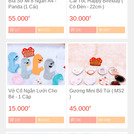
Bìa Sơ Mi 8 Ngăn A4 -
Cài Tóc Happy Birthday (
Panda (1 Cái)
Có Đèn - 22cm )
55.000
30.000
đ
đ
227
2725
228
3067
Vớ Cổ Ngắn Lưới Cho
Gương Mini Bỏ Túi ( MS2
Bé - 1 Cặp
)
15.000
45.000
đ
đ
229
2543
230
3388