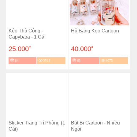
Kéo Thủ Công -
Hủ Băng Keo Cartoon
Capybara - 1 Cái
25.000
40.000
đ
đ
64
3518
65
4075
Sticker Trang Trí Phòng (1
Bút Bi Cartoon - Nhiều
Cái)
Ngòi