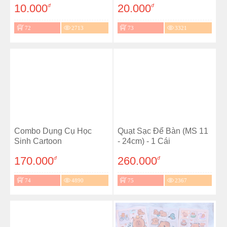
10.000
20.000
đ
đ
72
2713
73
3321
Combo Dụng Cụ Học
Quạt Sạc Để Bàn (MS 11
Sinh Cartoon
- 24cm) - 1 Cái
170.000
260.000
đ
đ
74
4890
75
2367