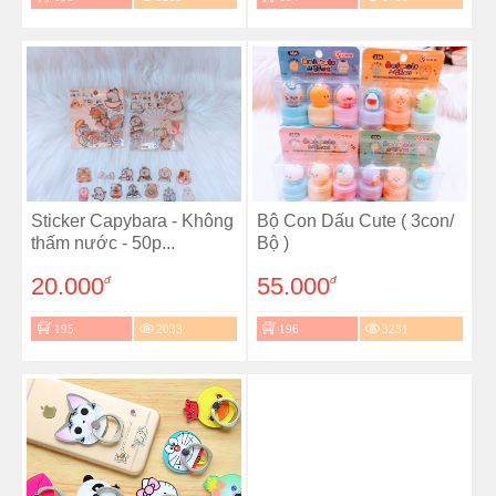
Sticker Capybara - Không
Bộ Con Dấu Cute ( 3con/
thấm nước - 50p...
Bộ )
20.000
55.000
đ
đ
195
2033
196
3231