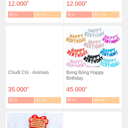
12.000
12.000
đ
đ
66
1913
67
2754
Chuốt Chì - Animals
Bong Bóng Happy
Birthday
35.000
45.000
đ
đ
68
2464
69
3707