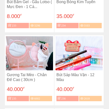
Bút Bấm Gel - Gấu Lotso (
Bong Bóng Kim Tuyến
Mực Đen - 1 Cá...
8.000
35.000
đ
đ
233
3296
234
3103
Gương Tai Mèo - Chân
Bút Sáp Màu Vặn - 12
Đế Cao ( 30cm )
Màu
40.000
40.000
đ
đ
235
6002
236
2618