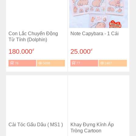
Con Lắc Chuyển Động
Note Capybara - 1 Cái
Từ Tính (Dolphin)
180.000
25.000
đ
đ
76
5098
77
2407
Cài Tóc Gấu Dâu ( MS1 )
Khay Đựng Kính Áp
Tròng Cartoon