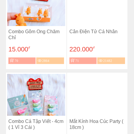
Combo Gôm Ong Chăm
Cân Điện Tử Cá Nhân
Chỉ
15.000
220.000
đ
đ
70
2864
71
21482
Combo Cá Tập Viết - 4cm
Mắt Kính Hoa Cúc Party (
( 1 Vỉ 3 Cái )
18cm )