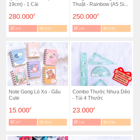
19cm) - 1 Cái
Thuật - Rainbow (A5 Si...
280.000
250.000
đ
đ
215
2512
216
5243
Note Gọng Lò Xo - Gấu
Combo Thước Nhựa Dẻo
Cute
- Túi 4 Thước
15.000
23.000
đ
đ
217
2914
218
3766