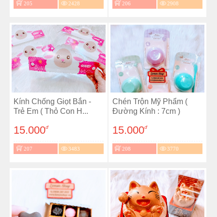
205
2428
206
2908
Kính Chống Giọt Bắn -
Chén Trộn Mỹ Phẩm (
Trẻ Em ( Thỏ Con H...
Đường Kính : 7cm )
15.000
15.000
đ
đ
207
3483
208
3770