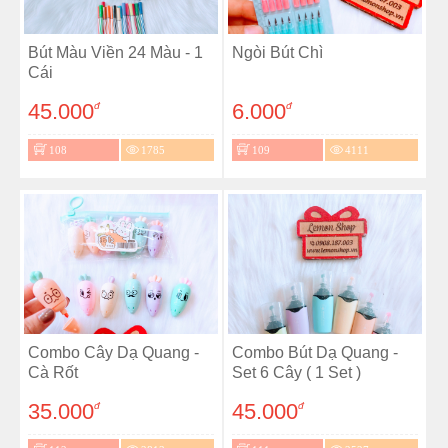
Bút Màu Viền 24 Màu - 1
Ngòi Bút Chì
Cái
45.000
6.000
đ
đ
108
1785
109
4111
Combo Cây Dạ Quang -
Combo Bút Dạ Quang -
Cà Rốt
Set 6 Cây ( 1 Set )
35.000
45.000
đ
đ