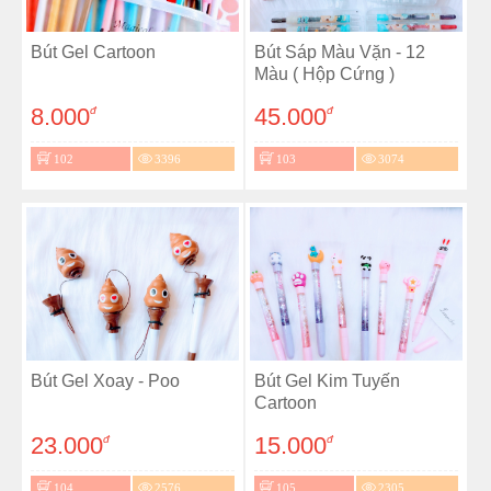
Bút Gel Cartoon
Bút Sáp Màu Vặn - 12
Màu ( Hộp Cứng )
8.000
45.000
đ
đ
102
3396
103
3074
Bút Gel Xoay - Poo
Bút Gel Kim Tuyến
Cartoon
23.000
15.000
đ
đ
104
2576
105
2305