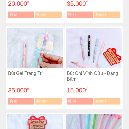
20.000
35.000
đ
đ
83
2554
84
9281
Bút Gel Trang Trí
Bút Chì Vĩnh Cữu - Dạng
Bấm
35.000
15.000
đ
đ
85
3394
86
2659