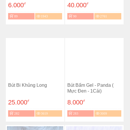
6.000
40.000
đ
đ
89
1943
90
2761
Bút Bi Khủng Long
Bút Bấm Gel - Panda (
Mực Đen - 1Cái)
25.000
8.000
đ
đ
282
3619
283
3009