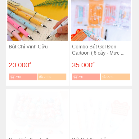
Bút Chì Vĩnh Cửu
Combo Bút Gel Đen
Cartoon ( 6 cây - Mực ...
20.000
35.000
đ
đ
290
2555
291
2780