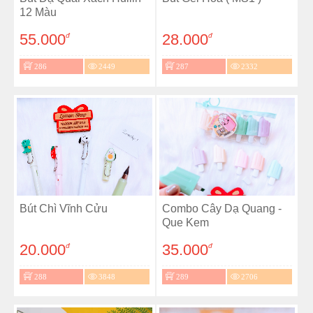
12 Màu
55.000
28.000
đ
đ
286
2449
287
2332
Bút Chì Vĩnh Cửu
Combo Cây Dạ Quang -
Que Kem
20.000
35.000
đ
đ
288
3848
289
2706