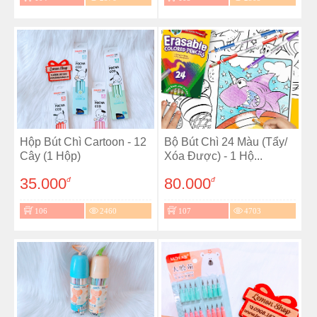
Hộp Bút Chì Cartoon - 12
Bộ Bút Chì 24 Màu (Tẩy/
Cây (1 Hộp)
Xóa Được) - 1 Hộ...
35.000
80.000
đ
đ
106
2460
107
4703