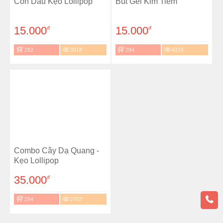
Con Dấu Kẹo Lollipop
Bút Gel Kim Tiêm
15.000
15.000
đ
đ
292
3018
294
4224
Combo Cây Dạ Quang -
Kẹo Lollipop
35.000
đ
294
2703