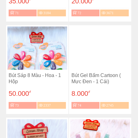
35.000
20.000
71
3184
72
3671
Bút Sáp 8 Màu - Hoa - 1
Bút Gel Bấm Cartoon (
Hộp
Mực Đen - 1 Cái)
50.000
8.000
đ
đ
73
2337
74
2745