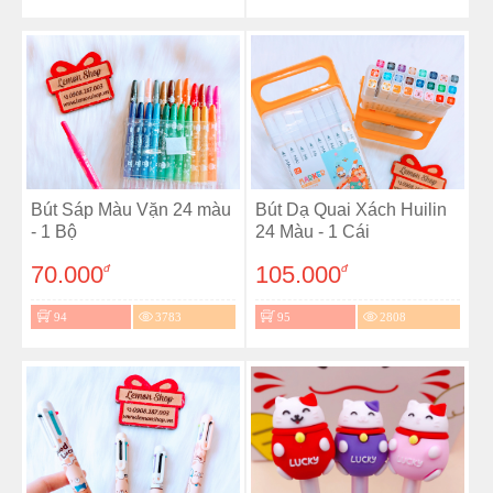
Bút Sáp Màu Vặn 24 màu
Bút Dạ Quai Xách Huilin
- 1 Bộ
24 Màu - 1 Cái
70.000
105.000
đ
đ
94
3783
95
2808