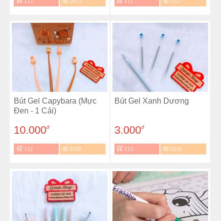
112
2813
111
2527
Bút Gel Capybara (Mực
Bút Gel Xanh Dương
Đen - 1 Cái)
10.000
3.000
đ
đ
112
3330
113
2616