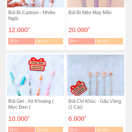
Bút Bi Cartoon - Nhiều
Bút Bi Mèo May Mắn
Ngòi
12.000
20.000
đ
đ
96
2763
97
4812
Bút Gel - Xịt Khoáng (
Bút Chì Khúc - Gấu Vàng
Mực Đen )
(1 Cái)
10.000
6.000
đ
đ
98
3669
99
2054