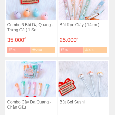
Combo 6 Bút Dạ Quang -
Bút Rọc Giấy ( 14cm )
Trứng Gà ( 1 Set ...
35.000
25.000
đ
đ
75
2581
76
3761
Combo Cây Dạ Quang -
Bút Gel Sushi
Chân Gấu