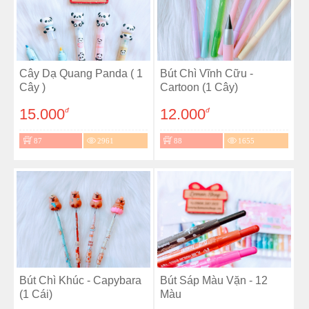
Cây Dạ Quang Panda ( 1
Bút Chì Vĩnh Cữu -
Cây )
Cartoon (1 Cây)
15.000
12.000
đ
đ
87
2961
88
1655
Bút Chì Khúc - Capybara
Bút Sáp Màu Vặn - 12
(1 Cái)
Màu