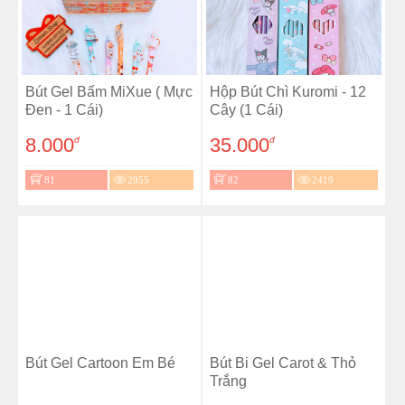
Bút Gel Bấm MiXue ( Mực
Hộp Bút Chì Kuromi - 12
Đen - 1 Cái)
Cây (1 Cái)
8.000
35.000
đ
đ
81
2955
82
2419
Bút Gel Cartoon Em Bé
Bút Bi Gel Carot & Thỏ
Trắng