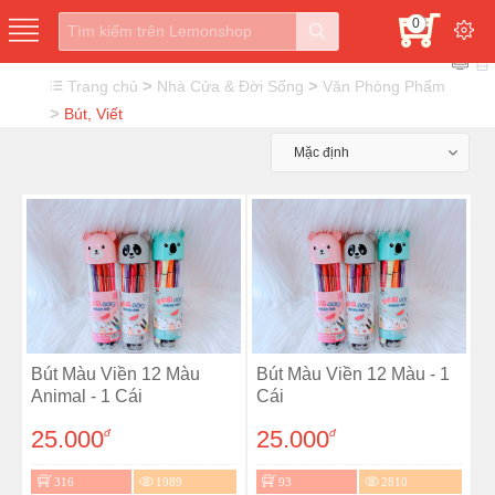
0
>
>
Trang chủ
Nhà Cửa & Đời Sống
Văn Phòng Phẩm
>
Bút, Viết
Mặc định
Bút Màu Viền 12 Màu
Bút Màu Viền 12 Màu - 1
Animal - 1 Cái
Cái
25.000
25.000
đ
đ
316
1989
93
2810