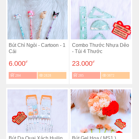
Bút Chì Ngòi - Cartoon - 1
Combo Thước Nhựa Dẻo
Cái
- Túi 4 Thước
6.000
23.000
đ
đ
284
2828
285
3872
Bút Dạ Quai Xách Huilin
Bút Gel Hoa ( MS1 )