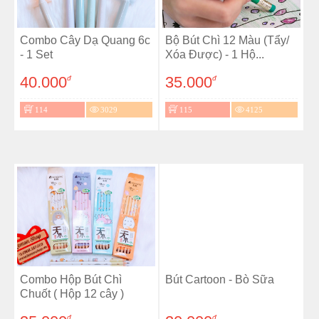
Combo Cây Dạ Quang 6c
Bộ Bút Chì 12 Màu (Tẩy/
- 1 Set
Xóa Được) - 1 Hộ...
40.000
35.000
đ
đ
114
3029
115
4125
Combo Hộp Bút Chì
Bút Cartoon - Bò Sữa
Chuốt ( Hộp 12 cây )
đ
đ