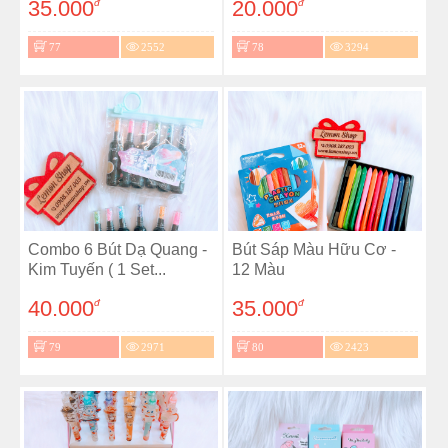
35.000
20.000
đ
đ
77
2552
78
3294
Combo 6 Bút Dạ Quang -
Bút Sáp Màu Hữu Cơ -
Kim Tuyến ( 1 Set...
12 Màu
40.000
35.000
đ
đ
79
2971
80
2423