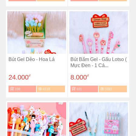
Bút Gel Dẻo - Hoa Lá
Bút Bấm Gel - Gấu Lotso (
Mực Đen - 1 Cá...
24.000
8.000
đ
đ
100
4118
101
3593