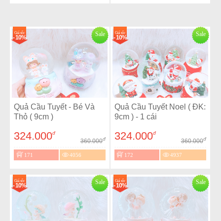
Giá sốc
Sale
Giá sốc
Sale
- 10%
- 10%
Quả Cầu Tuyết - Bé Và
Quả Cầu Tuyết Noel ( ĐK:
Thỏ ( 9cm )
9cm ) - 1 cái
324.000
324.000
đ
đ
đ
đ
360.000
360.000
171
4056
172
4937
Giá sốc
Sale
Giá sốc
Sale
- 10%
- 10%