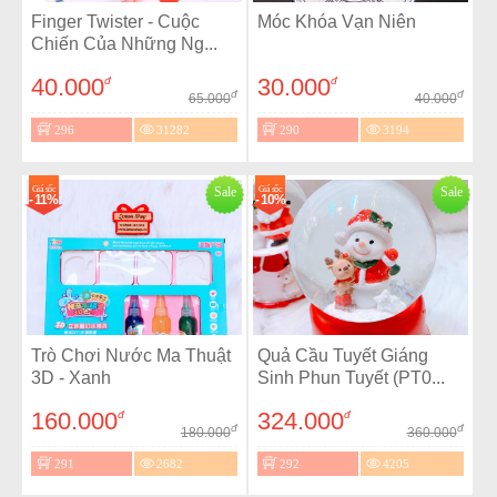
Finger Twister - Cuộc
Móc Khóa Vạn Niên
Chiến Của Những Ng...
40.000
30.000
đ
đ
đ
đ
65.000
40.000
296
31282
290
3194
Giá sốc
Sale
Giá sốc
Sale
- 11%
- 10%
Trò Chơi Nước Ma Thuật
Quả Cầu Tuyết Giáng
3D - Xanh
Sinh Phun Tuyết (PT0...
160.000
324.000
đ
đ
đ
đ
180.000
360.000
291
2682
292
4205