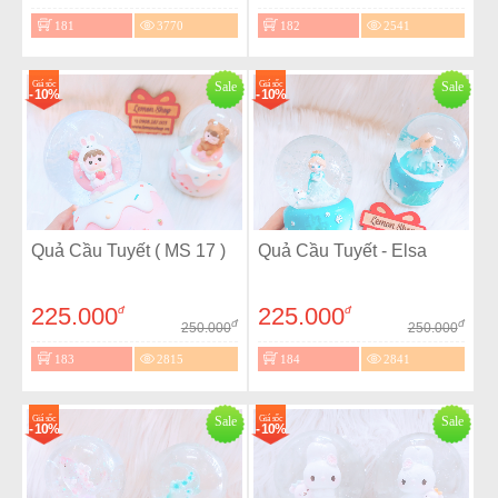
181
3770
182
2541
Giá sốc
Sale
Giá sốc
Sale
- 10%
- 10%
Quả Cầu Tuyết ( MS 17 )
Quả Cầu Tuyết - Elsa
225.000
225.000
đ
đ
đ
đ
250.000
250.000
183
2815
184
2841
Giá sốc
Sale
Giá sốc
Sale
- 10%
- 10%