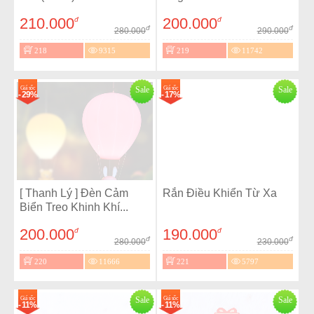
210.000
200.000
đ
đ
đ
đ
280.000
290.000
218
9315
219
11742
Giá sốc
Sale
Giá sốc
Sale
- 29%
- 17%
[ Thanh Lý ] Đèn Cảm
Rắn Điều Khiển Từ Xa
Biển Treo Khinh Khí...
200.000
190.000
đ
đ
đ
đ
280.000
230.000
220
11666
221
5797
Giá sốc
Sale
Giá sốc
Sale
- 11%
- 11%