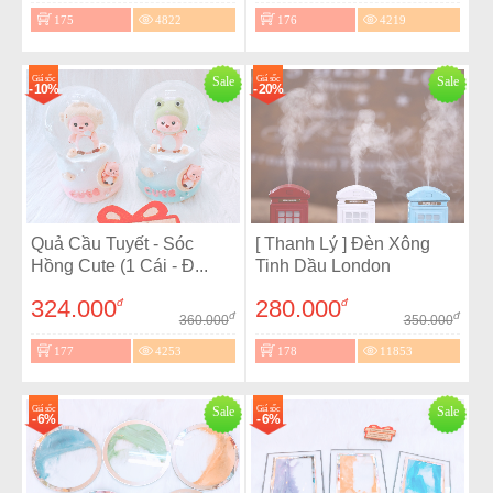
175
4822
176
4219
Giá sốc
Sale
Giá sốc
Sale
- 10%
- 20%
Quả Cầu Tuyết - Sóc
[ Thanh Lý ] Đèn Xông
Hồng Cute (1 Cái - Đ...
Tinh Dầu London
324.000
280.000
đ
đ
đ
đ
360.000
350.000
177
4253
178
11853
Giá sốc
Sale
Giá sốc
Sale
- 6%
- 6%