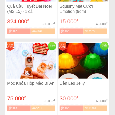
Quả Cầu Tuyết Đại Noel
Squishy Mặt Cười
(MS 15) - 1 cái
Emotion (9cm)
324.000
15.000
đ
đ
đ
đ
360.000
45.000
295
4269
296
5363
Giá sốc
Sale
Giá sốc
Sale
- 12%
- 50%
Móc Khóa Hộp Mèo Bí Ẩn
Đèn Led Jelly
75.000
30.000
đ
đ
đ
đ
85.000
60.000
297
3514
298
11991