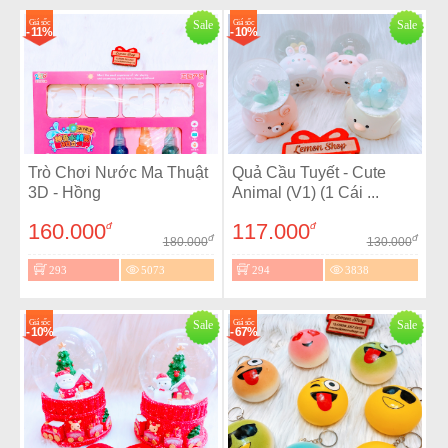
Giá sốc
Sale
Giá sốc
Sale
- 11%
- 10%
Trò Chơi Nước Ma Thuật
Quả Cầu Tuyết - Cute
3D - Hồng
Animal (V1) (1 Cái ...
160.000
117.000
đ
đ
đ
đ
180.000
130.000
293
5073
294
3838
Giá sốc
Sale
Giá sốc
Sale
- 10%
- 67%