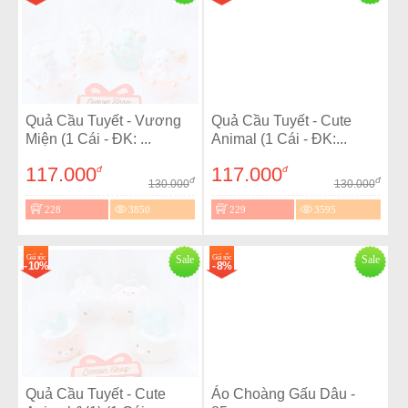
Quả Cầu Tuyết - Vương
Quả Cầu Tuyết - Cute
Miện (1 Cái - ĐK: ...
Animal (1 Cái - ĐK:...
117.000
117.000
đ
đ
đ
đ
130.000
130.000
228
3850
229
3595
Giá sốc
Sale
Giá sốc
Sale
- 10%
- 8%
Quả Cầu Tuyết - Cute
Áo Choàng Gấu Dâu -