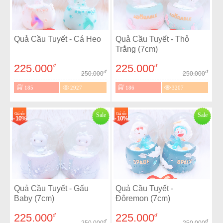
Quả Cầu Tuyết - Cá Heo
Quả Cầu Tuyết - Thỏ
Trắng (7cm)
225.000
225.000
đ
đ
đ
đ
250.000
250.000
185
2927
186
3207
Giá sốc
Sale
Giá sốc
Sale
- 10%
- 10%
Quả Cầu Tuyết - Gấu
Quả Cầu Tuyết -
Baby (7cm)
Đôremon (7cm)
225.000
225.000
đ
đ
đ
đ
250.000
250.000