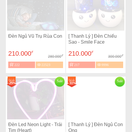
Đèn Ngủ Vũ Trụ Rùa Con
[ Thanh Lý ] Đèn Chiếu
Sao - Smile Face
210.000
210.000
đ
đ
đ
đ
280.000
300.000
222
22523
217
9996
Giá sốc
Sale
Giá sốc
Sale
- 25%
- 31%
Đèn Led Neon Light - Trái
[ Thanh Lý ] Đèn Ngủ Con
Tim (Heart)
Ong