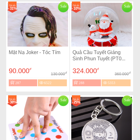
Giá sốc
Sale
Giá sốc
Sale
- 31%
- 10%
Mặt Nạ Joker - Tóc Tím
Quả Cầu Tuyết Giáng
Sinh Phun Tuyết (PT0...
90.000
324.000
đ
đ
đ
đ
130.000
360.000
287
6522
288
5353
Giá sốc
Sale
Giá sốc
Sale
- 38%
- 25%