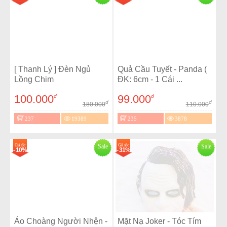
[ Thanh Lý ] Đèn Ngủ
Quả Cầu Tuyết - Panda (
Lồng Chim
ĐK: 6cm - 1 Cái ...
100.000
99.000
đ
đ
đ
đ
180.000
110.000
237
19389
235
3878
Giá sốc
Sale
Giá sốc
Sale
- 10%
- 31%
Áo Choàng Người Nhện -
Mặt Nạ Joker - Tóc Tím