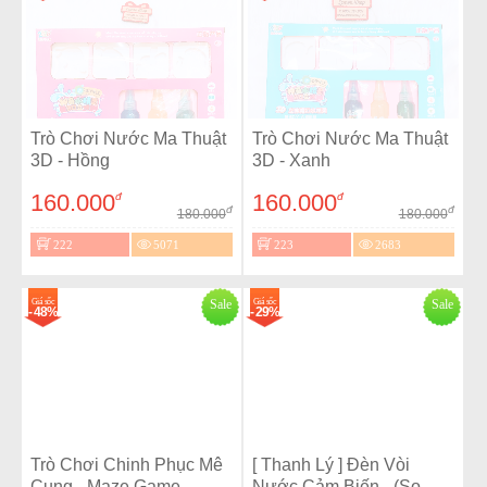
Trò Chơi Nước Ma Thuật
Trò Chơi Nước Ma Thuật
3D - Hồng
3D - Xanh
160.000
160.000
đ
đ
đ
đ
180.000
180.000
222
5071
223
2683
Giá sốc
Sale
Giá sốc
Sale
- 48%
- 29%
Trò Chơi Chinh Phục Mê
[ Thanh Lý ] Đèn Vòi
Cung - Maze Game
Nước Cảm Biến - (So...