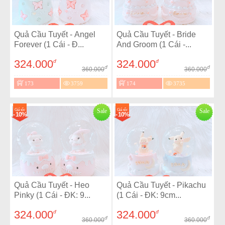
Quả Cầu Tuyết - Angel
Quả Cầu Tuyết - Bride
Forever (1 Cái - Đ...
And Groom (1 Cái -...
324.000
324.000
đ
đ
đ
đ
360.000
360.000
173
3759
174
3735
Giá sốc
Sale
Giá sốc
Sale
- 10%
- 10%
Quả Cầu Tuyết - Heo
Quả Cầu Tuyết - Pikachu
Pinky (1 Cái - ĐK: 9...
(1 Cái - ĐK: 9cm...
324.000
324.000
đ
đ
đ
đ
360.000
360.000