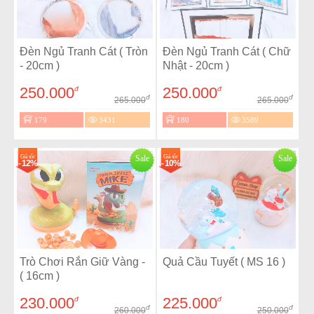
Đèn Ngủ Tranh Cát ( Tròn
Đèn Ngủ Tranh Cát ( Chữ
- 20cm )
Nhật - 20cm )
250.000
250.000
đ
đ
đ
đ
265.000
265.000
179
3431
180
3589
Giá sốc
Sale
Giá sốc
Sale
- 12%
- 10%
Trò Chơi Rắn Giữ Vàng -
Quả Cầu Tuyết ( MS 16 )
( 16cm )
230.000
225.000
đ
đ
đ
đ
260.000
250.000