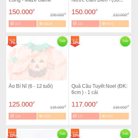
150.000
150.000
đ
đ
đ
đ
290.000
210.000
225
16829
225
9976
Giá sốc
Sale
Giá sốc
Sale
- 7%
- 10%
Áo Bí Nỉ (6 - 12 tuổi)
Quả Cầu Tuyết Noel (ĐK:
6cm ) - 1 cái
125.000
117.000
đ
đ
đ
đ
135.000
130.000
226
2595
227
3502
Giá sốc
Sale
Giá sốc
Sale
- 10%
- 10%