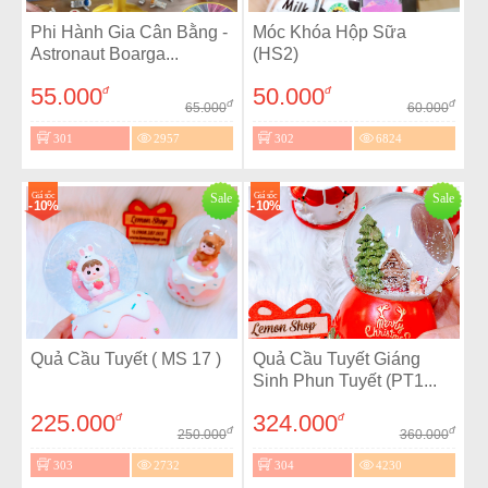
Phi Hành Gia Cân Bằng -
Móc Khóa Hộp Sữa
Astronaut Boarga...
(HS2)
55.000
50.000
đ
đ
đ
đ
65.000
60.000
301
2957
302
6824
Giá sốc
Sale
Giá sốc
Sale
- 10%
- 10%
Quả Cầu Tuyết ( MS 17 )
Quả Cầu Tuyết Giáng
Sinh Phun Tuyết (PT1...
225.000
324.000
đ
đ
đ
đ
250.000
360.000
303
2732
304
4230