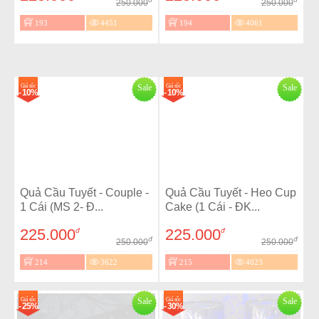
250.000
250.000
193
4451
194
4061
Giá sốc
Sale
Giá sốc
Sale
- 10%
- 10%
Quả Cầu Tuyết - Couple -
Quả Cầu Tuyết - Heo Cup
1 Cái (MS 2- Đ...
Cake (1 Cái - ĐK...
225.000
225.000
đ
đ
đ
đ
250.000
250.000
214
3622
215
4023
Giá sốc
Sale
Giá sốc
Sale
- 25%
- 30%