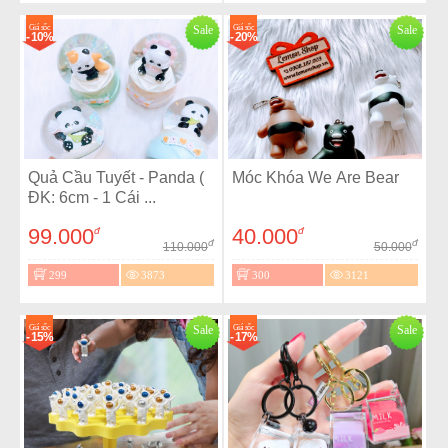
Giá sốc
Sale
Giá sốc
Sale
- 10%
- 20%
Quả Cầu Tuyết - Panda (
Móc Khóa We Are Bear
ĐK: 6cm - 1 Cái ...
99.000
40.000
đ
đ
đ
đ
110.000
50.000
299
3873
300
3121
Giá sốc
Sale
Giá sốc
Sale
- 15%
- 17%