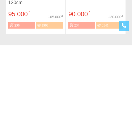
120cm
95.000
90.000
đ
đ
đ
đ
105.000
130.000
236
1908
237
6541
Giá sốc
Sale
Giá sốc
Sale
- 31%
- 25%
Mặt Nạ Joker - Tóc Đen
Lọ Thủy Tinh Đèn Led
(Yellow)
90.000
90.000
đ
đ
đ
đ
130.000
120.000
231
6381
232
13212