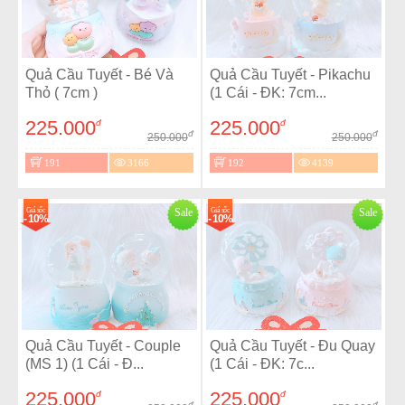
Quả Cầu Tuyết - Bé Và
Quả Cầu Tuyết - Pikachu
Thỏ ( 7cm )
(1 Cái - ĐK: 7cm...
225.000
225.000
đ
đ
đ
đ
250.000
250.000
191
3166
192
4139
Giá sốc
Sale
Giá sốc
Sale
- 10%
- 10%
Quả Cầu Tuyết - Couple
Quả Cầu Tuyết - Đu Quay
(MS 1) (1 Cái - Đ...
(1 Cái - ĐK: 7c...
225.000
225.000
đ
đ
đ
đ