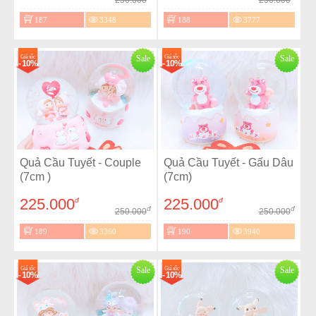
187
3348
188
3777
Giá sốc
Sale
Giá sốc
Sale
- 10%
- 10%
Quả Cầu Tuyết - Couple
Quả Cầu Tuyết - Gấu Dâu
(7cm )
(7cm)
225.000
225.000
đ
đ
đ
đ
250.000
250.000
189
3360
190
3940
Giá sốc
Sale
Giá sốc
Sale
- 10%
- 10%