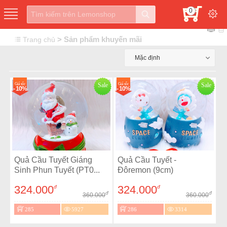
0
> Sản phẩm khuyến mãi
Trang chủ
Mặc định
Giá sốc
Sale
Giá sốc
Sale
- 10%
- 10%
Quả Cầu Tuyết Giáng
Quả Cầu Tuyết -
Sinh Phun Tuyết (PT0...
Đôremon (9cm)
324.000
324.000
đ
đ
đ
đ
360.000
360.000
285
5927
286
3314