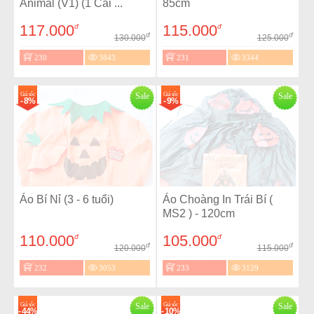
Animal (V1) (1 Cái ...
85cm
117.000
115.000
đ
đ
đ
đ
130.000
125.000
230
3843
231
3344
Giá sốc
Sale
Giá sốc
Sale
- 8%
- 9%
Áo Bí Nỉ (3 - 6 tuổi)
Áo Choàng In Trái Bí (
MS2 ) - 120cm
110.000
105.000
đ
đ
đ
đ
120.000
115.000
232
3053
233
3129
Giá sốc
Sale
Giá sốc
Sale
- 44%
- 10%