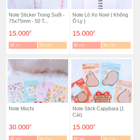
Note Sticker Trong Suốt -
Note Lò Xo Noel ( Không
75x75mm - 50 T...
Ô Ly )
15.000
15.000
đ
đ
377
2545
378
2788
Note Mochi
Note Stick Capybara (1
Cái)
30.000
15.000
đ
đ
379
3143
380
2224