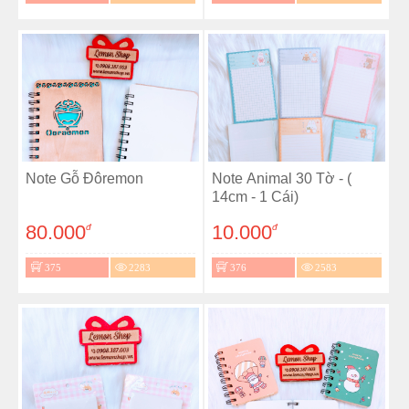
Note Gỗ Đôremon
Note Animal 30 Tờ - (
14cm - 1 Cái)
80.000
10.000
đ
đ
375
2283
376
2583