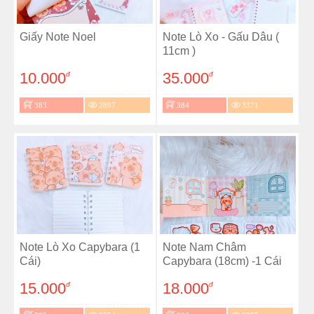
Giấy Note Noel
Note Lò Xo - Gấu Dâu (
11cm )
10.000
35.000
đ
đ
383
2897
384
3371
Note Lò Xo Capybara (1
Note Nam Châm
Cái)
Capybara (18cm) -1 Cái
15.000
18.000
đ
đ