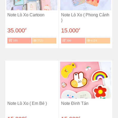
Note Lò Xo Cartoon
Note Lò Xo ( Phong Cảnh
)
35.000
15.000
đ
đ
389
3521
390
4104
Note Lò Xo ( Em Bé )
Note Đinh Tán
đ
đ