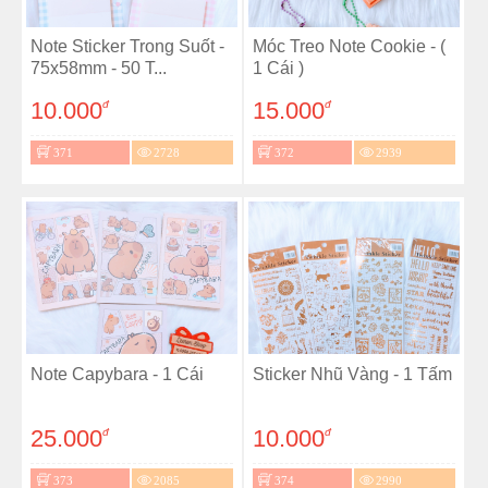
Note Sticker Trong Suốt -
Móc Treo Note Cookie - (
75x58mm - 50 T...
1 Cái )
10.000
15.000
đ
đ
371
2728
372
2939
Note Capybara - 1 Cái
Sticker Nhũ Vàng - 1 Tấm
25.000
10.000
đ
đ
373
2085
374
2990