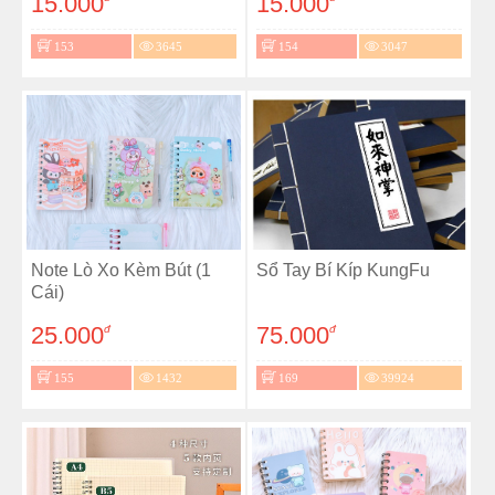
15.000
15.000
153
3645
154
3047
Note Lò Xo Kèm Bút (1
Sổ Tay Bí Kíp KungFu
Cái)
25.000
75.000
đ
đ
155
1432
169
39924