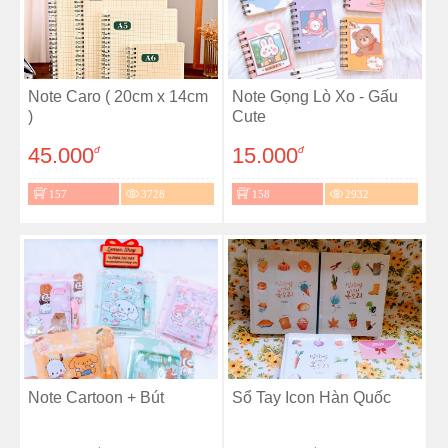
Note Caro ( 20cm x 14cm
Note Gọng Lò Xo - Gấu
)
Cute
45.000
15.000
đ
đ
157
3728
158
2932
Note Cartoon + Bút
Sổ Tay Icon Hàn Quốc