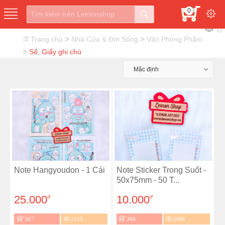
0
>
>
Trang chủ
Nhà Cửa & Đời Sống
Văn Phòng Phẩm
>
Sổ, Giấy ghi chú
Mặc định
Note Hangyoudon - 1 Cái
Note Sticker Trong Suốt -
50x75mm - 50 T...
25.000
10.000
đ
đ
367
2123
368
2986