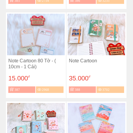
385
2754
386
3235
Note Cartoon 80 Tờ - (
Note Cartoon
10cm - 1 Cái)
15.000
35.000
đ
đ
387
2968
388
3702