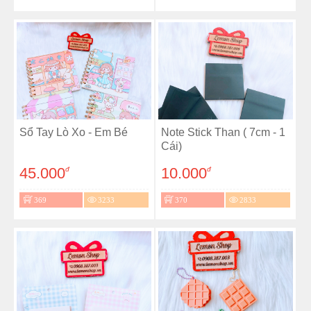
Sổ Tay Lò Xo - Em Bé
Note Stick Than ( 7cm - 1
Cái)
45.000
10.000
đ
đ
369
3233
370
2833