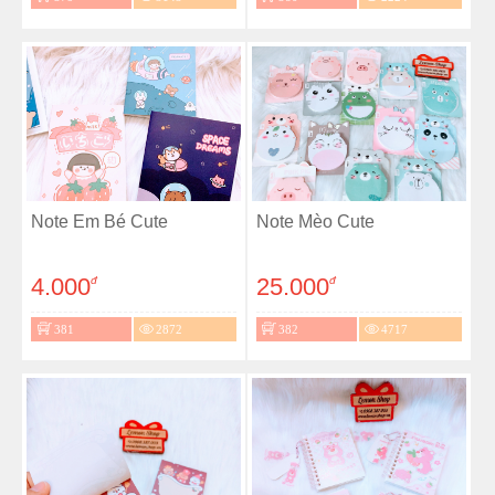
Note Em Bé Cute
Note Mèo Cute
4.000
25.000
đ
đ
381
2872
382
4717