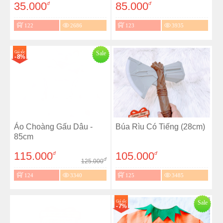
35.000
85.000
đ
đ
122
2686
123
3935
Giá sốc
Sale
- 8%
Áo Choàng Gấu Dâu -
Búa Rìu Có Tiếng (28cm)
85cm
115.000
105.000
đ
đ
đ
125.000
124
3340
125
3485
Giá sốc
Sale
- 7%