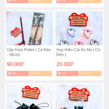
144
20255
146
15516
Gậy Hary Potter ( Có Đèn
Huy Hiệu Cài Áo Ma ( Có
- 36cm)
Đèn )
90.000
20.000
đ
đ
145
3159
146
3528