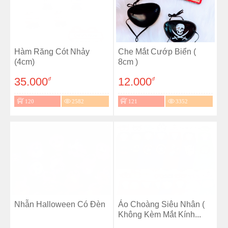
Hàm Răng Cót Nhảy
Che Mắt Cướp Biển (
(4cm)
8cm )
35.000
12.000
đ
đ
120
2582
121
3352
Nhẫn Halloween Có Đèn
Áo Choàng Siêu Nhân (
Không Kèm Mắt Kính...