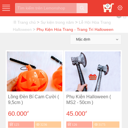
0
>
>
Trang chủ
Sự kiện trong năm
Lễ Hội Hóa Trang
>
Halloween
Phụ Kiện Hóa Trang - Trang Trí Halloween
Mặc định
Lồng Đèn Bí Cam Cười (
Phụ Kiện Halloween (
9,5cm )
MS2 - 50cm )
60.000
45.000
đ
đ
125
3236
126
3175