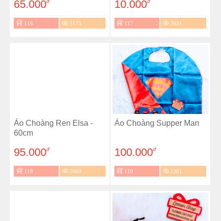
65.000
10.000
đ
đ
116
3175
117
2631
Áo Choàng Ren Elsa -
Áo Choàng Supper Man
60cm
95.000
100.000
đ
đ
118
2660
119
2361