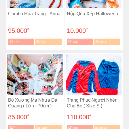
Combo Hóa Trang - Anna
Hộp Qùa Xếp Halloween
95.000
10.000
đ
đ
135
2542
136
2834
Bộ Xương Ma Nhựa Dạ
Trang Phục Người Nhện
Quang ( Lớn - 70cm )
Cho Bé ( Size S )
85.000
110.000
đ
đ
137
3401
138
3084