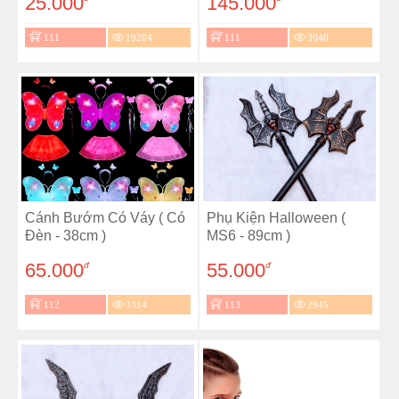
25.000
145.000
111
19204
111
3040
Cánh Bướm Có Váy ( Có
Phụ Kiện Halloween (
Đèn - 38cm )
MS6 - 89cm )
65.000
55.000
đ
đ
112
3314
113
2945