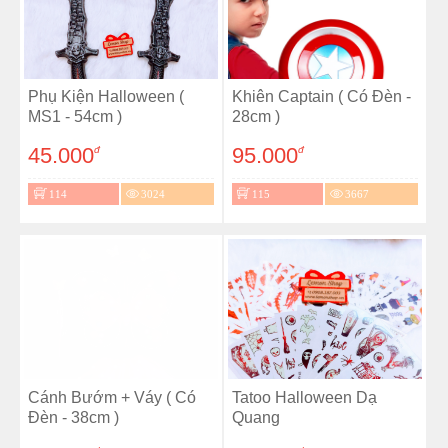
Phụ Kiện Halloween (
Khiên Captain ( Có Đèn -
MS1 - 54cm )
28cm )
45.000
95.000
đ
đ
114
3024
115
3667
Cánh Bướm + Váy ( Có
Tatoo Halloween Dạ
Đèn - 38cm )
Quang