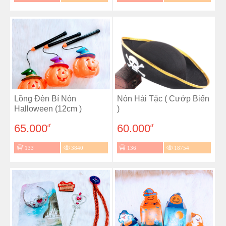
Lồng Đèn Bí Nón
Nón Hải Tặc ( Cướp Biển
Halloween (12cm )
)
65.000
60.000
đ
đ
133
3840
136
18754