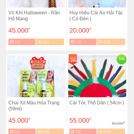
Vũ Khí Halloween - Rắn
Huy Hiệu Cài Áo Hải Tặc
Hổ Mang
( Có Đèn )
45.000
20.000
đ
đ
129
3021
130
2588
Giá sốc
Sale
- 15%
Chai Xịt Máu Hóa Trang
Cài Tóc Thổ Dân ( 54cm )
(59ml)
45.000
55.000
đ
đ
đ
65.000
131
2788
132
2974