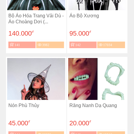
Bộ Áo Hóa Trang Vải Dù -
Áo Bộ Xương
Áo Choàng Dơi (...
140.000
95.000
đ
đ
141
3982
142
17034
Nón Phù Thủy
Răng Nanh Dạ Quang
45.000
20.000
đ
đ