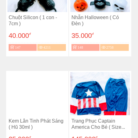
Chuột Silicon ( 1 con -
Nhẫn Halloween ( Có
7cm )
Đèn )
40.000
35.000
đ
đ
147
4211
148
2758
Kem Lân Tinh Phát Sáng
Trang Phục Captain
( Hũ 30ml )
America Cho Bé ( Size...
đ
đ