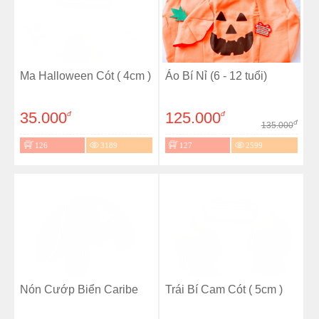
Ma Halloween Cót ( 4cm )
Áo Bí Nỉ (6 - 12 tuổi)
35.000
125.000
đ
đ
đ
135.000
126
3189
127
2599
Nón Cướp Biển Caribe
Trái Bí Cam Cót ( 5cm )