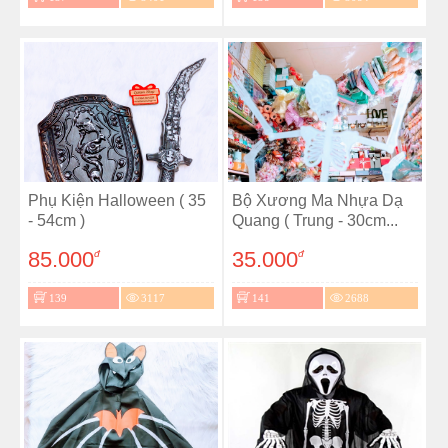
Phụ Kiện Halloween ( 35
Bộ Xương Ma Nhựa Dạ
- 54cm )
Quang ( Trung - 30cm...
85.000
35.000
đ
đ
139
3117
141
2688