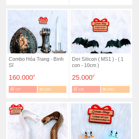
Combo Hóa Trang - Binh
Dơi Silicon ( MS1 ) - ( 1
Sĩ
con - 10cm )
160.000
25.000
đ
đ
127
2282
128
3965