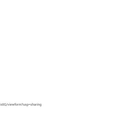
o0Q/viewform?usp=sharing