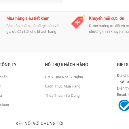
Mua hàng siêu tiết kiệm
Khuyến mãi cực lớn
Các sản phẩm luôn được bán với
Được hưởng ưu đãi và c
giá ưu đã nhất cho khách hàng
chương trình khuyến mại
CÔNG TY
HỖ TRỢ KHÁCH HÀNG
GIFT
Địa chỉ
 nhận
Gợi Ý Quà Noel Ý Nghĩa
Số 13
n
Cách Thức Mua Hàng
Điện th
Email:
rả
Thỏa Thuận Sử Dụng
h toán
KẾT NỐI VỚI CHÚNG TÔI