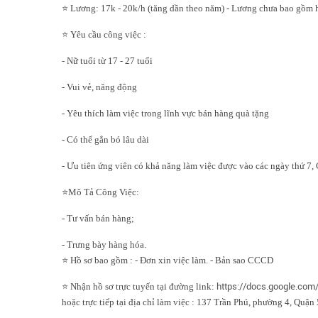
⭐ Lương: 17k - 20k/h (tăng dần theo năm)
- Lương chưa bao gồm 
⭐ Yêu cầu công việc :
- Nữ tuổi từ 17 - 27 tuổi
- Vui vẻ, năng động
- Yêu thích làm việc trong lĩnh vực bán hàng quà tặng
- Có thể gắn bó lâu dài
- Ưu tiên ứng viên có khả năng làm việc được vào các ngày thứ 7, 
⭐Mô Tả Công Việc:
- Tư vấn bán hàng;
- Trưng bày hàng hóa.
⭐ Hồ sơ bao gồm : - Đơn xin việc làm. - Bản sao CCCD
⭐ Nhận hồ sơ trực tuyến tại đ
ường link:
https://docs.google.c
hoặc trực tiếp tại địa chỉ làm việc : 137 Trần Phú, phường 4, Quậ