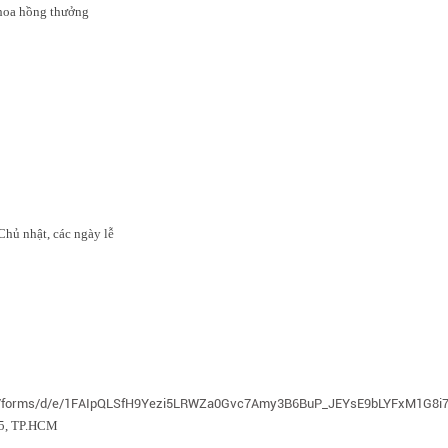
hoa hồng thưởng
Chủ nhật, các ngày lễ
om/forms/d/e/1FAIpQLSfH9Yezi5LRWZa0Gvc7Amy3B6BuP_JEYsE9bLYFxM1G8i7
n 5, TP.HCM