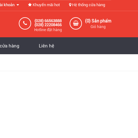
ài khoản
Khuyến mãi hot
Hệ thống cửa hàng
0
(028) 66563888
(
) Sản phẩm
(028) 22208466
Giỏ hàng
Hotline đặt hàng
 cửa hàng
Liên hệ