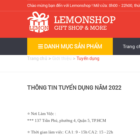
Chào mừng bạn đến với Lemonshop !
Mở cửa: 8h00 - 22h00, thứ
DANH MỤC SẢN PHẨM
Trang c
>
>
Trang chủ
Giới thiệu
Tuyển dụng
THÔNG TIN TUYỂN DỤNG NĂM 2022
⭐ Nơi Làm Việc :
*** 137 Trần Phú, phường 4, Quận 5, TP.HCM
⭐ Thời gian làm việc: CA 1: 9 - 15h CA 2: 15 - 22h