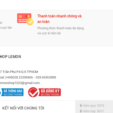
Thanh toán nhanh chóng và
C
an toàn
ác
Ca
 cực lớn
Ch
Phương thức thanh toán đa dạng
và cực kì tiện lợi
SHOP LEMON
:
7 Trần Phú P.4 Q.5 TPHCM
oại:
(+84)028.22208466 - 028.66563888
lemonshop1023@gmail.com
Hôm qua: 5374
KẾT NỐI VỚI CHÚNG TÔI
Hôm nay: 3011