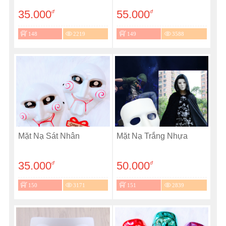
35.000
55.000
đ
đ
148
2219
149
3588
Mặt Nạ Sát Nhân
Mặt Nạ Trắng Nhựa
35.000
50.000
đ
đ
150
3171
151
2839