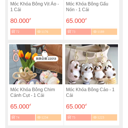
Móc Khóa Bông Vịt Áo -
Móc Khóa Bông Gấu
1 Cái
Nón - 1 Cái
80.000
65.000
đ
đ
72
1176
73
1189
Móc Khóa Bông Chim
Móc Khóa Bông Cáo - 1
Cánh Cụt - 1 Cái
Cái
65.000
65.000
đ
đ
74
1234
75
1223